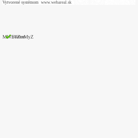
Vytvorené systémom
www.webareal.sk
MWE1ZmMyZ
skladom