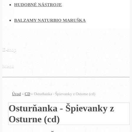
HUDOBNÉ NÁSTROJE
BALZAMY NATURBIO MARUŠKA
E-shop
Menu
Úvod
»
CD
»
Osturňanka - Špievanky z Osturne (cd)
Osturňanka - Špievanky z
Osturne (cd)