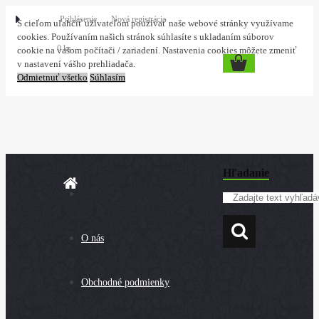
Prihlásenie
Nová registrácia
S cieľom uľahčiť užívateľom používať naše webové stránky využívame
cookies. Používaním našich stránok súhlasíte s ukladaním súborov
0 ks
cookie na vašom počítači / zariadení. Nastavenia cookies môžete zmeniť
v nastavení vášho prehliadača.
Odmietnuť všetko
Súhlasím
Hľadanie
O nás
Obchodné podmienky