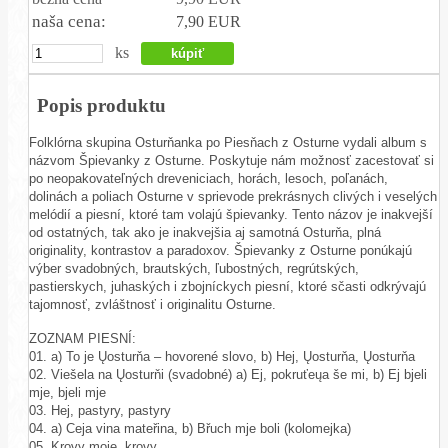
naša cena:
7,90 EUR
ks
Popis produktu
Folklórna skupina Osturňanka po Piesňach z Osturne vydali album s
názvom Špievanky z Osturne. Poskytuje nám možnosť zacestovať si
po neopakovateľných dreveniciach, horách, lesoch, poľanách,
dolinách a poliach Osturne v sprievode prekrásnych clivých i veselých
melódií a piesní, ktoré tam volajú špievanky. Tento názov je inakvejší
od ostatných, tak ako je inakvejšia aj samotná Osturňa, plná
originality, kontrastov a paradoxov. Špievanky z Osturne ponúkajú
výber svadobných, brautských, ľubostných, regrútských,
pastierskych, juhaských i zbojníckych piesní, ktoré sčasti odkrývajú
tajomnosť, zvláštnosť i originalitu Osturne.
ZOZNAM PIESNÍ:
01. a) To je Ųosturňa – hovorené slovo, b) Hej, Ųosturňa, Ųosturňa
02. Viešela na Ųosturňi (svadobné) a) Ej, pokruťeųa še mi, b) Ej bjeli
mje, bjeli mje
03. Hej, pastyry, pastyry
04. a) Ceja vina mateřina, b) Břuch mje boli (kolomejka)
05. Krovy moje, krovy