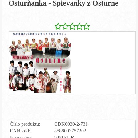
Osturňanka - Špievanky z Osturne
Číslo produktu:
CDK0030-2-731
EAN kód:
8588003757302
bežná cena
9,90 EUR