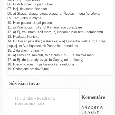
06. Hoďi hųopiec popud ųokna
07. Hej, ňeviecor, ňeviecor
08. a) Skaųa, skaųa, bieųa skaųa, b) Ňepųac mieųa ňenařekaj
09. Tam ųokoųo mlyna
10. Hore polanu, doųof polanu
11. a) Piťe hųopci, piťe, b) Ket jem isou zo Zdzaru
12. a) Ej, zali mam, zali mam, b) Ňedam rucku temu domacemu
13. Pųakaųa Hanicka
14. Při kosaři juhaske (pastierske) – a) Ųoviecka bielica, b) Popijaj,
popijaj, c) A ja hųopiec, d) Ponad les, ponad les
15. Z dalekej my krajiny
16. a) Prosu če Janicku, to če prosu, b) Ej, šuhajova maťi
17. a) Ej, ďe ja vtedy byųa, b) Časkyj mi je, časkyj
18. Preco pųaces moja frajerocka (svadobná
19. Christijane proslavľajme
Súvisiaci tovar
Komentáre
Ján Timko - Pozdrav z
Horehronia (cd)
NÁZORY A
OTÁZKY