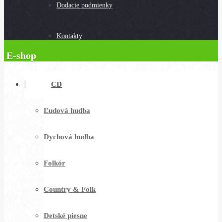
Dodacie podmienky
Kontakty
E-shop
CD
Ľudová hudba
Dychová hudba
Folkór
Country & Folk
Detské piesne